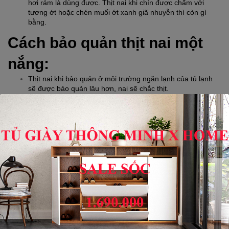
hơi rám là dùng được. Thịt nai khi chín được chấm với 
tương ớt hoặc chén muối ớt xanh giã nhuyễn thì còn gì 
bằng.
Cách bảo quản thịt nai một 
nắng:
Thịt nai khi bảo quản ở môi trường ngăn lạnh của tủ lạnh 
sẽ được bảo quản lâu hơn, nai sẽ chắc thịt.
Món thịt 
nai một nắng
 lừng danh của 
đặc sản miền Trung
 này, 
rất phù hợp cho mọi người khi đi du lịch và công tác có thể làm 
quà cho bạn bè. Hãy liên hệ ngay với 
Mẹo vặt X Home
 để sở hữu 
món thịt nai ngon, bổ, mà không cần bận tâm về giá cả và chất 
lượng dịch vụ!
Vương Nguyễn
< Mẹo vặt X Home >