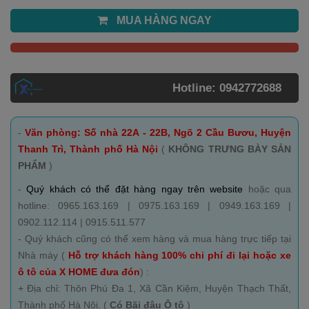
MUA HÀNG NGAY
Hotline: 0942772688
-
Văn phòng: Số nhà 22A - 22B, Ngõ 2 Cầu Bươu, Huyện
Thanh Trì, Thành phố Hà Nội
(
KHÔNG TRƯNG BÀY SẢN
PHẨM
)
-
Quý khách có thể đặt hàng ngay trên website
hoặc qua
hotline: 0965.163.169 | 0975.163.169 | 0949.163.169 |
0902.112.114 | 0915.511.577
- Quý khách cũng có thể xem hàng và mua hàng trực tiếp tại
Nhà máy (
Hỗ trợ khách hàng 100% chi phí đi lại hoặc xe
ô tô của X HOME đưa đón
) :
+ Địa chỉ: Thôn Phú Đa 1, Xã Cần Kiệm, Huyện Thạch Thất,
Thành phố Hà Nội. (
Có Bãi đậu Ô tô
)