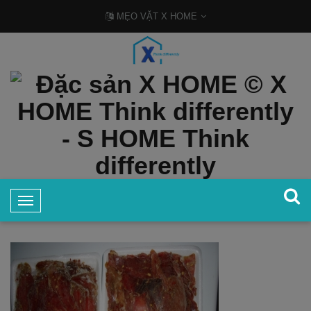
MẸO VẶT X HOME
T
TRANG CHỦ
ĐẶC SẢN MIỀN TRUNG
o
g
g
l
e
N