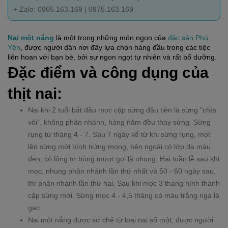
+ Zalo: 0965.163.169 | 0975.163.169
Nai một nắng
 là một trong những món ngon của 
đặc sản Phú 
Yên
, được người dân nơi đây lựa chọn hàng đầu trong các tiệc 
liên hoan với bạn bè, bởi sự ngon ngọt tự nhiên và rất bổ dưỡng.
Đặc điểm và công dụng của 
thịt nai:
Nai khi 2 tuổi bắt đầu mọc cặp sừng đầu tiên là sừng "chìa
vôi", không phân nhánh, hàng năm đều thay sừng. Sừng
rụng từ tháng 4 - 7. Sau 7 ngày kể từ khi sừng rụng, mọt
lên sừng mới hình trứng mọng, bên ngoài có lớp da màu
đen, có lông tơ bóng mượt gọi là nhung. Hai tuần lễ sau khi
mọc, nhung phân nhánh lần thứ nhất và 50 - 60 ngày sau,
thì phân nhánh lần thứ hai. Sau khi mọc 3 tháng hình thành
cặp sừng mới. Sừng mọc 4 - 4,5 tháng có màu trắng ngà là
gạc.
Nai một nắng được sơ chế từ loại nai số một, được người