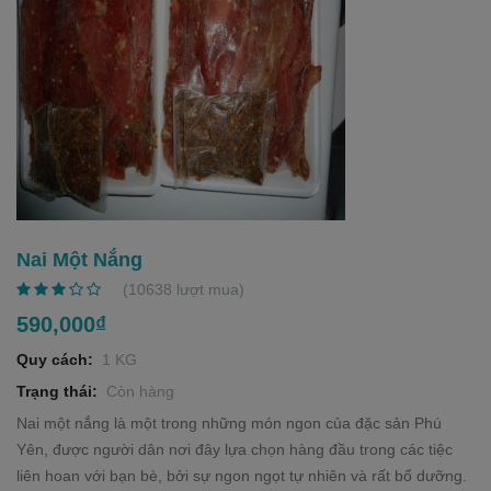
a
v
i
g
a
t
i
o
n
Nai Một Nắng
(10638 lượt mua)
590,000₫
Quy cách:
1 KG
Trạng thái:
Còn hàng
Nai một nắng là một trong những món ngon của đặc sản Phú
Yên, được người dân nơi đây lựa chọn hàng đầu trong các tiệc
liên hoan với bạn bè, bởi sự ngon ngọt tự nhiên và rất bổ dưỡng.