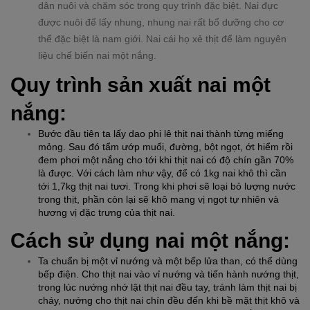
dân nuôi và chăm sóc trong quy trình đặc biệt. Nai đực
được nuôi để lấy nhung, nhung nai rất bổ dưỡng cho cơ
thể đặc biệt là nam giới. Nai cái họ xẻ thịt để làm nguyên
liệu chế biến nai một nắng.
Quy trình sản xuất nai một 
nắng:
Bước đầu tiên ta lấy dao phi lê thịt nai thành từng miếng 
mỏng. Sau đó tẩm ướp muối, đường, bột ngọt, ớt hiểm rồi 
đem phơi một nắng cho tới khi thịt nai có độ chín gần 70% 
là được. Với cách làm như vậy, để có 1kg nai khô thì cần 
tới 1,7kg thịt nai tươi. Trong khi phơi sẽ loại bỏ lượng nước 
trong thịt, phần còn lại sẽ khô mang vị ngọt tự nhiên và 
hương vị đặc trưng của thịt nai.
Cách sử dụng nai một nắng:
Ta chuẩn bị một vỉ nướng và một bếp lửa than, có thể dùng 
bếp điện. Cho thịt nai vào vỉ nướng và tiến hành nướng thịt, 
trong lúc nướng nhớ lật thịt nai đều tay, tránh làm thịt nai bị 
cháy, nướng cho thịt nai chín đều đến khi bề mặt thịt khô và 