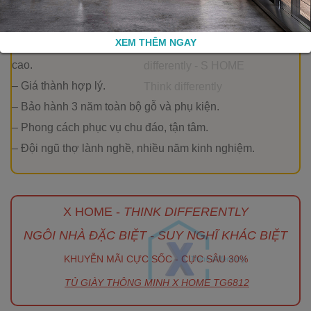
CAM KẾT VỚI KHÁCH HÀNG KHI MUA SẢN PHẨM TẠI
X HOME
XEM THÊM NGAY
– Sản phẩm được hoàn thiệt tỉ mỉ, sắc nét, chất lượng
cao.
– Giá thành hợp lý.
– Bảo hành 3 năm toàn bộ gỗ và phụ kiện.
– Phong cách phục vụ chu đáo, tận tâm.
– Đội ngũ thợ lành nghề, nhiều năm kinh nghiệm.
X HOME -
THINK DIFFERENTLY
NGÔI NHÀ ĐẶC BIỆT - SUY NGHĨ KHÁC BIỆT
KHUYỄN MÃI CỰC SỐC - CỰC SÂU 30%
TỦ GIÀY THÔNG MINH X HOME TG6812