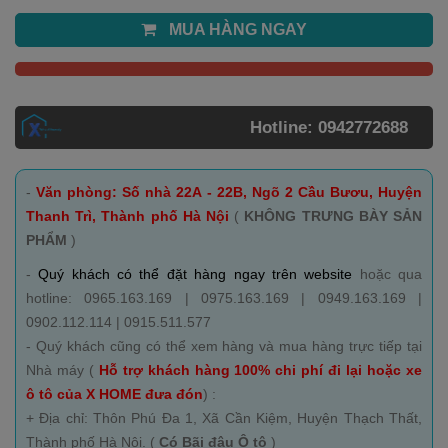
MUA HÀNG NGAY
Hotline: 0942772688
-
Văn phòng: Số nhà 22A - 22B, Ngõ 2 Cầu Bươu, Huyện
Thanh Trì, Thành phố Hà Nội
(
KHÔNG TRƯNG BÀY SẢN
PHẨM
)
-
Quý khách có thể đặt hàng ngay trên website
hoặc qua
hotline: 0965.163.169 | 0975.163.169 | 0949.163.169 |
0902.112.114 | 0915.511.577
- Quý khách cũng có thể xem hàng và mua hàng trực tiếp tại
Nhà máy (
Hỗ trợ khách hàng 100% chi phí đi lại hoặc xe
ô tô của X HOME đưa đón
) :
+ Địa chỉ: Thôn Phú Đa 1, Xã Cần Kiệm, Huyện Thạch Thất,
Thành phố Hà Nội. (
Có Bãi đậu Ô tô
)