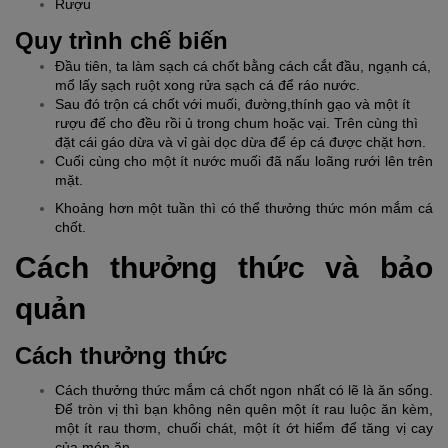
Rượu
Quy trình chế biến
Đầu tiên, ta làm sạch cá chốt bằng cách cắt đầu, ngạnh cá, 
mổ lấy sạch ruột xong rửa sạch cá để ráo nước.
Sau đó trộn cá chốt với muối, đường,thính gạo và một ít 
rượu đế cho đều rồi ủ trong chum hoặc vại. Trên cùng thì 
đặt cái gáo dừa và vỉ gài dọc dừa để ép cá được chặt hơn.
Cuối cùng cho một ít nước muối đã nấu loãng rưới lên trên 
mặt.
Khoảng hơn một tuần thì có thể thưởng thức món mắm cá 
chốt.
Cách thưởng thức và bảo 
quản
Cách thưởng thức
Cách thưởng thức mắm cá chốt ngon nhất có lẽ là ăn sống. 
Để tròn vị thì bạn không nên quên một ít rau luộc ăn kèm, 
một ít rau thơm, chuối chát, một ít ớt hiểm để tăng vị cay 
của món ăn.