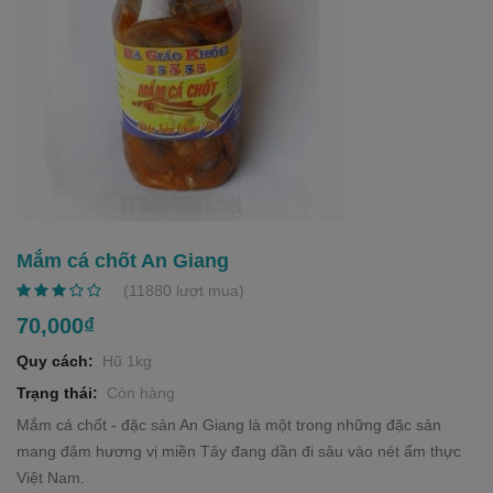
a
v
i
g
a
t
i
o
n
Mắm cá chốt An Giang
(11880 lượt mua)
70,000₫
Quy cách:
Hũ 1kg
Trạng thái:
Còn hàng
Mắm cá chốt - đặc sản An Giang là một trong những đặc sản
mang đậm hương vị miền Tây đang dần đi sâu vào nét ẩm thực
Việt Nam.