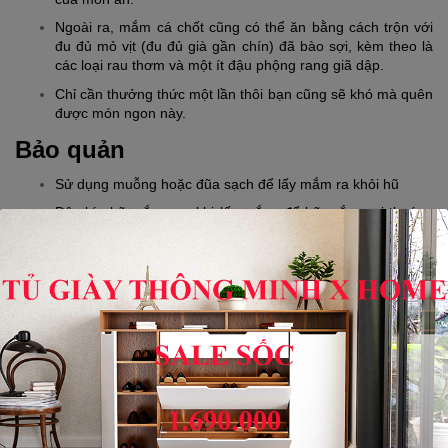
Ngoài ra, mắm cá chốt cũng có thể ăn bằng cách trộn với 
đu đủ mỏ vịt (đu đủ già gần chín) đã bào sợi, kèm theo là 
các loại rau thơm và một ít đậu phộng rang giã dập.
Chỉ cần thưởng thức một lần thôi bạn cũng sẽ khó mà quên 
được món ngon này.
Bảo quản
Sử dụng muỗng hoặc đũa sạch để lấy mắm ra khỏi hũ
Đậy kín hũ mắm sau khi lấy mắm, để hũ mắm nơi thoáng 
mát, tránh ánh nắng mặt trời.
Bạn chưa có dịp đến An Giang, chưa được thưởng thức đặc sản
mắm cá chốt mang đận
hương vị miền Tây
này? Vậy bạn còn
chần chừ gì mà không đến với
Thiên đường mua sắm đặc sản
Việt Nam - Mẹo vặt X Home
thưởng cho mình những hũ mắm cá
chốt ngon nhất. Bạn cũng đừng quên gửi đặc sản làm quà ngon
này đến gia đình và bạn bè thưởng thức cùng nhé. Đến với Mẹo
vặt X Home bạn không chỉ được thưởng thức mỗi đặc sản mắm
cá chốt đâu mà còn nhiều
đặc sản An Giang
hấp dẫn khác nữa
đấy.
Mẹo vặt X Home xin chân thành thành cảm ơn quý khách hàng