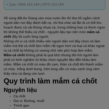
+ Zalo: 0965.163.169 | 0975.163.169
Về vùng đất An Giang vào mùa nước lên thì tha hồ ngắm cảnh 
người dân nơi đây đánh bắt cá, chỉ thả chài vài lần là có thể thu 
hoạch được cả vài thùng nhựa cá, trong những loại cá thơm ngon 
thì không thể thiếu cá chốt - nguyên liệu tạo nên món 
mắm cá 
chốt
 đầy lôi cuốn lòng người. 
Không chỉ vì cá chốt nhiều nên người dân nơi đây chọn nó làm 
mắm mà thịt cá chốt làm mắm rất ngon hơn cá loại cá khác ngoài 
ra cá chốt lại không có xương nhỏ nên phù hợp làm mắm.
Mắm cá chốt
 không phải là quá khó nhưng đòi hỏi người làm 
phải có kinh nghiệm từ khâu chọn nguyên liệu đến khâu làm 
mắm. Mắm cá chốt có màu đỏ cam, thân cá chốt khi thành mắm 
có màu  trắng dưới bụng, trên lưng vẫn có màu xanh óng cảm 
thấy như cá đang còn tươi. 
Quy trình làm mắm cá chốt
Nguyên liệu
Cá chốt
Gia vị: Đường, muối
Thính gạo