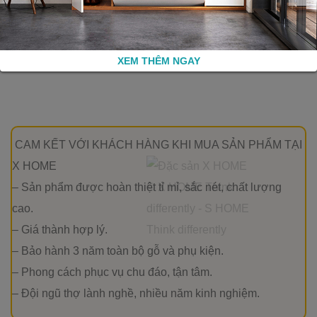
đã đồng hành cùng Mẹo vặt X Home trong suốt thời gian qua!
Phương Mai
<Mẹo vặt X Home>
XEM THÊM NGAY
CAM KẾT VỚI KHÁCH HÀNG KHI MUA SẢN PHẨM TẠI
X HOME
– Sản phẩm được hoàn thiệt tỉ mỉ, sắc nét, chất lượng
cao.
– Giá thành hợp lý.
– Bảo hành 3 năm toàn bộ gỗ và phụ kiện.
– Phong cách phục vụ chu đáo, tận tâm.
– Đội ngũ thợ lành nghề, nhiều năm kinh nghiệm.