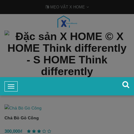
MẸO VẶT X HOME
T
TRANG CHỦ
ĐẶC SẢN MIỀN TÂY
o
g
g
l
Chả Bò Gò Công
e
N
300,000₫