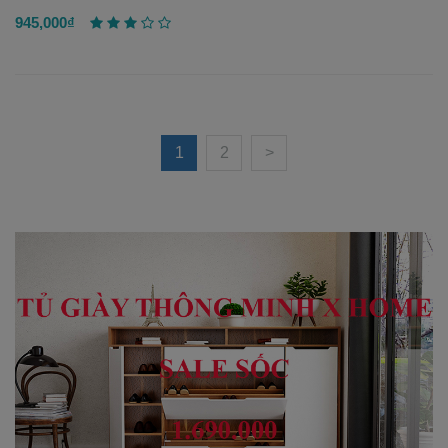
945,000₫
1
2
>