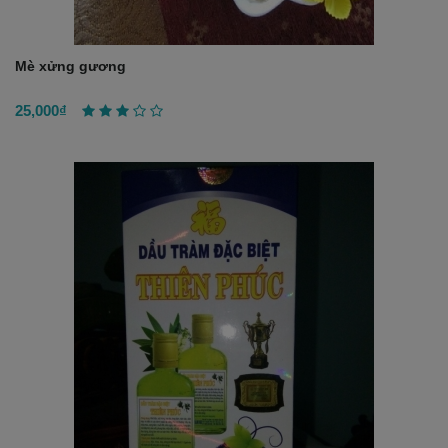
Mè xửng gương
25,000₫