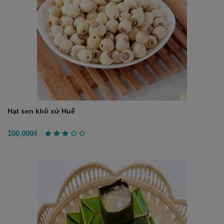
a
v
i
g
a
t
i
o
n
Hạt sen khô xứ Huế
100,000₫