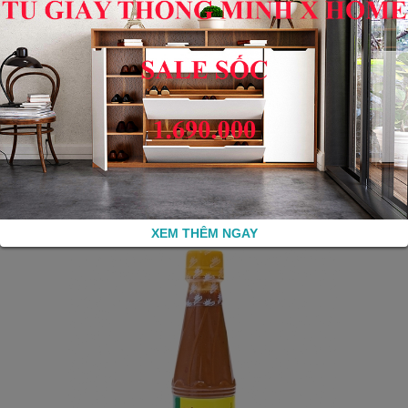
Kẹo gừng Huế
65,000₫
XEM THÊM NGAY