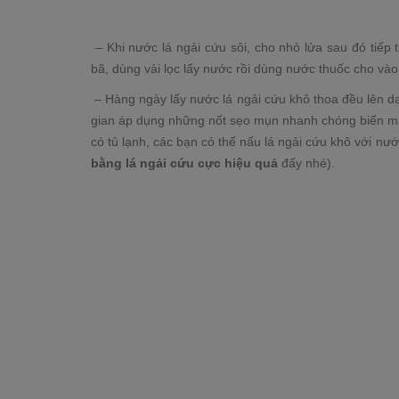
– Khi nước lá ngải cứu sôi, cho nhỏ lửa sau đó tiếp 
bã, dùng vải lọc lấy nước rồi dùng nước thuốc cho và
– Hàng ngày lấy nước lá ngải cứu khô thoa đều lên da
gian áp dụng những nốt sẹo mụn nhanh chóng biến mấ
có tủ lạnh, các bạn có thể nấu lá ngải cứu khô với nư
bằng lá ngải cứu cực hiệu quả
đấy nhé).