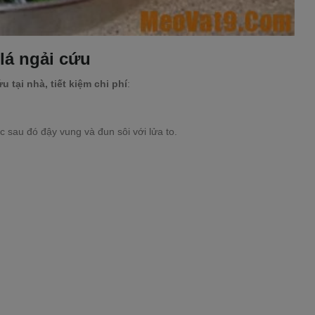
lá ngải cứu
u tại nhà, tiết kiệm chi phí
:
sau đó đậy vung và đun sôi với lửa to.