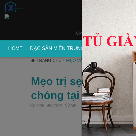
HOME
WEBSITE
XDECOR
HOME
ĐẶC SẢN MIỀN TRUNG
ĐẶC SẢN MIỀN
TRANG CHỦ
MẸO VẶT
Mẹo trị sẹo thâm bằ
chóng tại nhà
05/05
27573
745