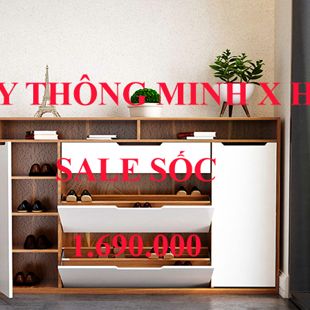
LINK
X HOME
PHIM
NHẠC
GAME
X HOME
SÁCH
TRUYỆN
 BẮC
ĐẶC SẢN MIỀN NAM
ĐẶC SẢN TÂY NGUYÊ
ng lá ngải cứu nhanh