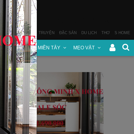
THƠ
SÁCH NÓI
TRUYỆN
ĐẶC SẢN
DU LỊCH
THƠ
S HOME
N
ĐẶC SẢN MIỀN TÂY
MẸO VẶT