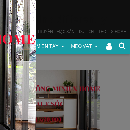
THƠ
SÁCH NÓI
TRUYỆN
ĐẶC SẢN
DU LỊCH
THƠ
S HOME
N
ĐẶC SẢN MIỀN TÂY
MẸO VẶT