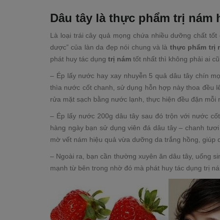
Dâu tây là thực phẩm trị nám 
Là loại trái cây quả mọng chứa nhiều dưỡng chất tốt 
dược” của làn da đẹp nói chung và là
thực phẩm trị
phát huy tác dụng
trị nám
tốt nhất thì không phải ai c
– Ép lấy nước hay xay nhuyễn 5 quả dâu tây chín mọn
thìa nước cốt chanh, sử dụng hỗn hợp này thoa đều lê
rửa mặt sạch bằng nước lạnh, thực hiện đều đặn mỗi 
– Ép lấy nước 200g dâu tây sau đó trộn với nước cốt
hàng ngày bạn sử dụng viên đá dâu tây – chanh tươ
mờ vết nám hiệu quả vừa dưỡng da trắng hồng, giúp da
– Ngoài ra, bạn cần thường xuyên ăn dâu tây, uống si
mạnh từ bên trong nhờ đó mà phát huy tác dụng trị n