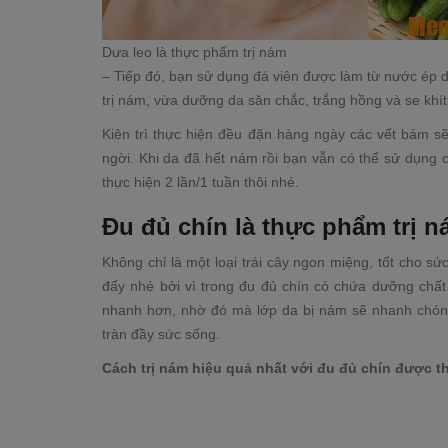
Dưa leo là thực phẩm trị nám
– Tiếp đó, bạn sử dụng đá viên được làm từ nước ép
trị nám, vừa dưỡng da săn chắc, trắng hồng và se khít
Kiên trì thực hiện đều đặn hàng ngày các vết bám sẽ
ngời. Khi da đã hết nám rồi bạn vẫn có thể sử dụng 
thực hiện 2 lần/1 tuần thôi nhé.
Đu đủ chín là thực phẩm trị ná
Không chỉ là một loại trái cây ngon miệng, tốt cho sứ
đấy nhé bởi vì trong đu đủ chín có chứa dưỡng chất 
nhanh hơn, nhờ đó mà lớp da bị nám sẽ nhanh chóng 
tràn đầy sức sống.
Cách trị nám hiệu quả nhất với đu đủ chín được t