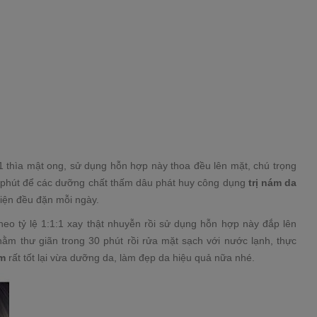
1 thìa mật ong, sử dụng hỗn hợp này thoa đều lên mặt, chú trọng
20 phút để các dưỡng chất thấm dâu phát huy công dụng
trị nám da
hiện đều đặn mỗi ngày.
heo tỷ lệ 1:1:1 xay thật nhuyễn rồi sử dụng hỗn hợp này đắp lên
ằm thư giãn trong 30 phút rồi rửa mặt sạch với nước lạnh, thực
ám
rất tốt lại vừa dưỡng da, làm đẹp da hiệu quả nữa nhé.