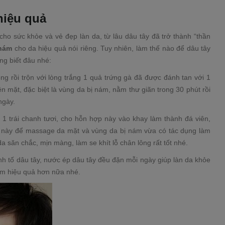
hiệu quả
cho sức khỏe và vẻ đẹp làn da, từ lâu dâu tây đã trở thành “thần
 nám
cho da hiệu quả nói riêng. Tuy nhiên, làm thế nào để dâu tây
ũng biết đâu nhé:
g rồi trộn với lòng trắng 1 quả trứng gà đã được đánh tan với 1
n mặt, đặc biệt là vùng da bị nám, nằm thư giãn trong 30 phút rồi
ngày.
 1 trái chanh tươi, cho hỗn hợp này vào khay làm thành đá viên,
i này để massage da mặt và vùng da bị nám vừa có tác dụng làm
 săn chắc, mịn màng, làm se khít lỗ chân lông rất tốt nhé.
nh tố dâu tây, nước ép dâu tây đều đặn mỗi ngày giúp làn da khỏe
ám hiệu quả hơn nữa nhé.