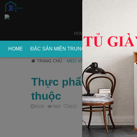
HOME
WEBSITE
XDECOR
HOME
ĐẶC SẢN MIỀN TRUNG
ĐẶC SẢN MIỀN
TRANG CHỦ
MẸO VẶT
Thực phẩm trị nám 
thuộc
05/05
7865
4102