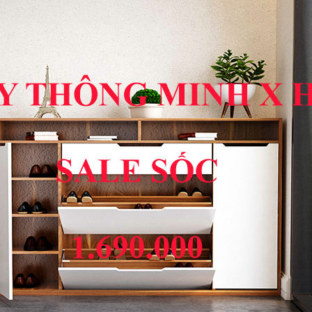
LINK
X HOME
PHIM
NHẠC
GAME
X HOME
SÁCH
TRUYỆN
 BẮC
ĐẶC SẢN MIỀN NAM
ĐẶC SẢN TÂY NGUYÊ
da hiệu quả và quen