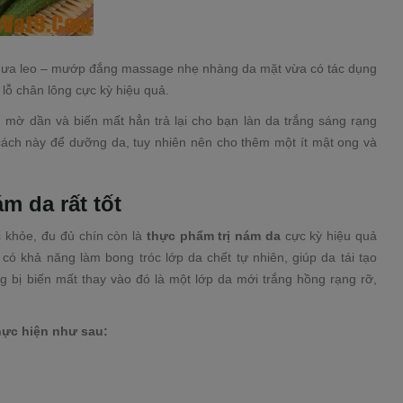
 dưa leo – mướp đắng massage nhẹ nhàng da mặt vừa có tác dụng
 lỗ chân lông cực kỳ hiệu quả.
 mờ dần và biến mất hẳn trả lại cho bạn làn da trắng sáng rạng
cách này để dưỡng da, tuy nhiên nên cho thêm một ít mật ong và
m da rất tốt
c khỏe, đu đủ chín còn là
thực phẩm trị nám da
cực kỳ hiệu quả
có khả năng làm bong tróc lớp da chết tự nhiên, giúp da tái tạo
bị biến mất thay vào đó là một lớp da mới trắng hồng rạng rỡ,
hực hiện như sau: