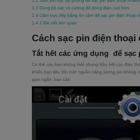
1.2
Sắm pin sạc dự phòng để sạc pin điện thoại nhanh
1.3
Dùng bộ sạc có cường độ dòng điện cao hơn
1.4
Cắm trực tiếp bằng ổn cắm để sạc pin điện thoại 
1.4.1
Bài viết liên quan
Cách sạc pin điện thoại
Tắt hết các ứng dụng để sạc 
Có thể các bạn không biết nhưng hầu hết các điện th
khiến bạn tiêu tốn một nguồn năng lượng pin không 
gian ngắn, bạn cần: