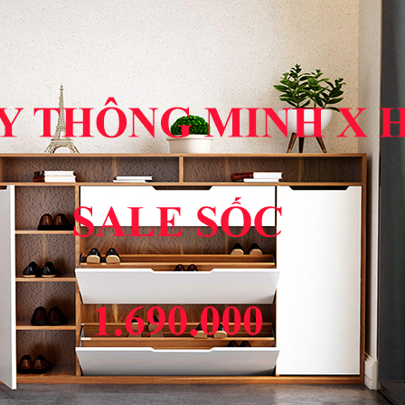
LINK
X HOME
PHIM
NHẠC
GAME
X HOME
SÁCH
TRUYỆN
 BẮC
ĐẶC SẢN MIỀN NAM
ĐẶC SẢN TÂY NGUYÊ
ách sạc pin điện thoại