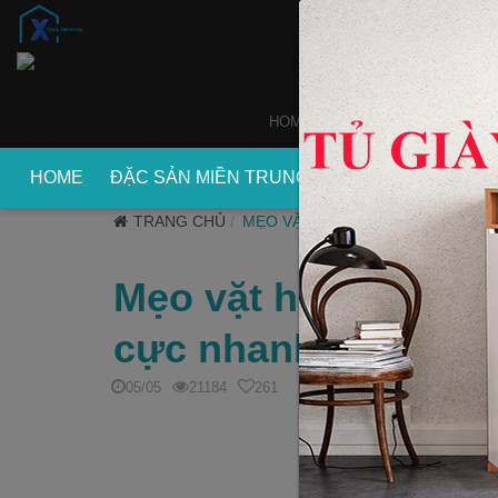
HOME
WEBSITE
XDECOR
HOME
ĐẶC SẢN MIỀN TRUNG
ĐẶC SẢN MIỀN
TRANG CHỦ
MẸO VẶT
Mẹo vặt hướng dẫn c
cực nhanh
05/05
21184
261