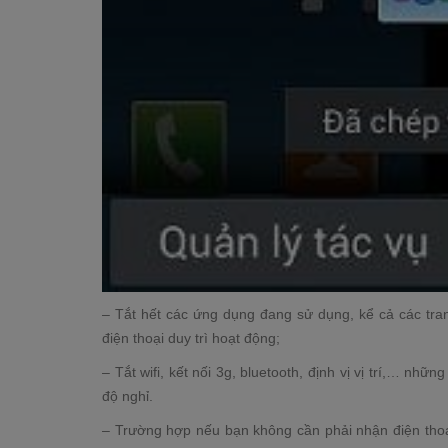
– Tắt hết các ứng dụng đang sử dụng, kể cả các tr
điện thoại duy trì hoạt động;
– Tắt wifi, kết nối 3g, bluetooth, định vị vị trí,… nh
độ nghỉ.
– Trường hợp nếu bạn không cần phải nhận điện thoại,