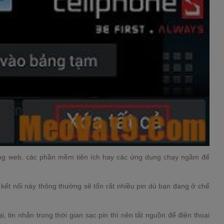
ang web, các phần mềm tiện ích hay các ứng dụng chạy ngầm để
ững kết nối này thông thường sẽ tốn rất nhiều pin dù bạn đang ở chế
 tin nhắn trong thời gian sạc pin thì nên tắt nguồn để điện thoại