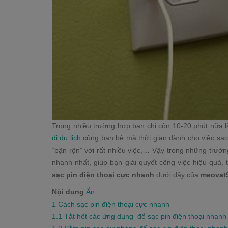
Trong nhiều trường hợp bạn chỉ còn 10-20 phút nữa là
đi du lịch
cùng bạn bè mà thời gian dành cho việc sạc pi
“bận rộn” với rất nhiều việc,… Vậy trong những trườn
nhanh nhất, giúp bạn giải quyết công việc hiệu quả,
sạc pin điện thoại cực nhanh
dưới đây của
meovat
Nội dung
Ẩn
1
Cách sạc pin điện thoại cực nhanh
1.1
Tắt hết các ứng dụng để sạc pin điện thoại nhanh