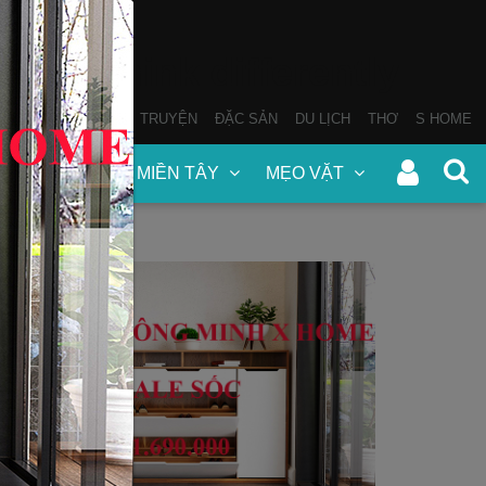
THƠ
SÁCH NÓI
TRUYỆN
ĐẶC SẢN
DU LỊCH
THƠ
S HOME
N
ĐẶC SẢN MIỀN TÂY
MẸO VẶT