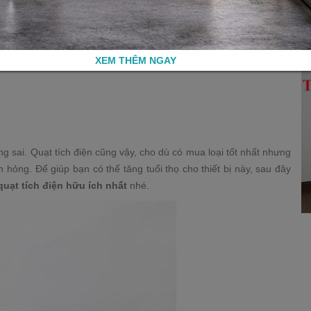
XEM THÊM NGAY
g sai. Quạt tích điện cũng vậy, cho dù có mua loại tốt nhất nhưng
hỏng. Để giúp bạn có thể tăng tuổi thọ cho thiết bị này, sau đây
uạt tích điện hữu ích nhất
nhé.