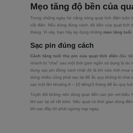
Mẹo tăng độ bền của quạ
Trong những ngày hè nắng nóng quạt tích điện luôn là
cắt điện. Nếu dùng đúng cách, độ bền của quạt tích đ
tháng. Vì vậy, bạn hãy áp dụng những
mẹo tăng tuổi 
Sạc pin đúng cách
Cách tăng tuổi thọ pin của quạt tích điện
đầu tiê
nhanh bị “chai” sau một thời gian ngắn sử dụng là do
dụng sạc pin đúng cách nhất đó là khi vừa mới mua v
dùng nhiều cũng phải sạc lại để ắc quy không bị chai
sạc một lần khoảng 8 – 10 tiếng/3 tháng để ắc-quy luôn
Tuyệt đối không nên dùng quạt đến cạn pin với biểu h
khi sạc lại sẽ rất kém. Nếu quạt có thời gian dùng đến
khi sạc đầy thì phải ngừng nạp ngay.