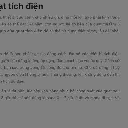
t tích điện
 thiết bị cứu cánh cho nhiều gia đình mỗi khi gặp phải tình trạng
iện có thể đạt 2-3 năm, còn ngược lại độ bền của quạt chỉ tầm 6
pin của quạt tích điện
để có thể sử dụng thiết bị này lâu dài nhé.
n đó là bạn phải sạc pin đúng cách. Đa số các thiết bị tích điện
 người tiêu dùng không áp dụng đúng cách sạc với ắc quy. Cách sử
ề bạn sạc trong vòng 15 tiếng để cho pin no. Cho dù dùng ít hay
 và nguồn điện không bị hụt. Thông thường, khi không dùng đến thì
 tích đủ điện.
iện là tắt hẳn, lúc này khả năng phục hồi công suất của quạt sau
 8 giờ thì chỉ nên dùng khoảng 6 – 7 giờ là tắt và mang đi sạc. Và