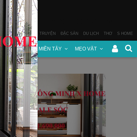
THƠ
SÁCH NÓI
TRUYỆN
ĐẶC SẢN
DU LỊCH
THƠ
S HOME
N
ĐẶC SẢN MIỀN TÂY
MẸO VẶT