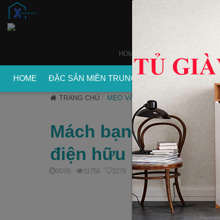
HOME
WEBSITE
XDECOR
HOME
ĐẶC SẢN MIỀN TRUNG
ĐẶC SẢN MIỀN
TRANG CHỦ
MẸO VẶT
Mách bạn 4 mẹo tăng
điện hữu ích nhất
05/05
11756
2278