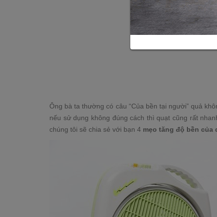
Ông bà ta thường có câu “Của bền tại người” quả khôn
nếu sử dụng không đúng cách thì quạt cũng rất nhanh 
chúng tôi sẽ chia sẻ với bạn 4
mẹo tăng độ bền của q