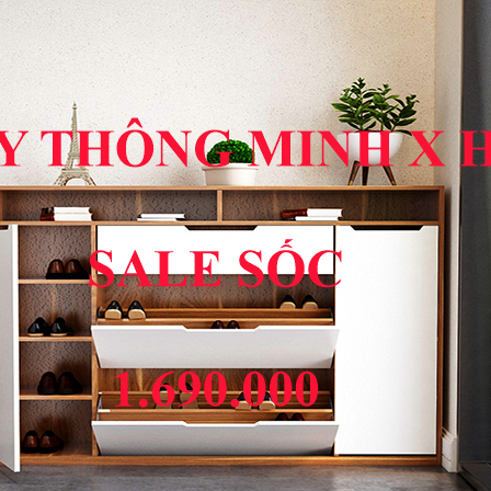
LINK
X HOME
PHIM
NHẠC
GAME
X HOME
SÁCH
TRUYỆN
 BẮC
ĐẶC SẢN MIỀN NAM
ĐẶC SẢN TÂY NGUYÊ
 độ bền của quạt tích